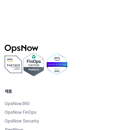
제품
OpsNow360
OpsNow FinOps
OpsNow Security
AlertNow